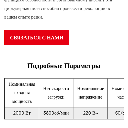
циркулярная пила способна произвести революцию в
вашем опыте резки.
СВЯЗАТЬСЯ С НАМИ
Подробные Параметры
Номинальная
Нет скорости
Номинальное
Номина
входная
загрузки
напряжение
часто
мощность
2000 Вт
3800об/мин
220 В~
50/60