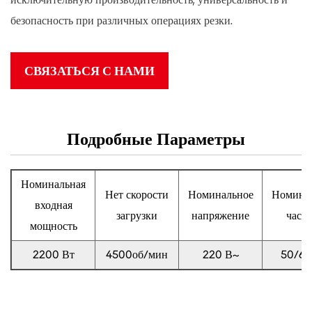
безопасность при различных операциях резки.
СВЯЗАТЬСЯ С НАМИ
Подробные Параметры
Номинальная
Нет скорости
Номинальное
Номина
входная
загрузки
напряжение
часто
мощность
2200 Вт
4500об/мин
220 В~
50/60