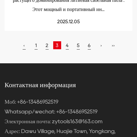
растущего доминирования литиевая сабельная пила .
Этот мощный и портативный ин...
2025.12.05
‹
1
2
3
4
5
6
›
››
Контактная информация
Моб: +86-13486952519
Whatsapp/wechat: +86-13486952519
Электронная почта:
zytools163@163.com
Адрес: Dawu Village, Huajie Town, Yongkang,